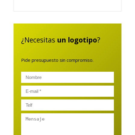
¿Necesitas
un logotipo
?
Pide presupuesto sin compromiso.