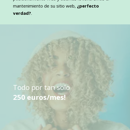
mantenimiento de su sitio web,
¿perfecto
verdad?
.
Todo por tan solo
250 euros/mes!