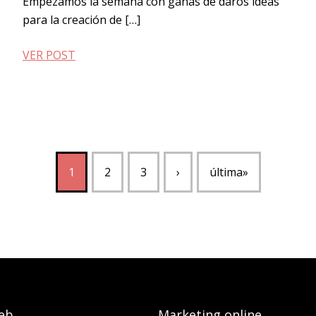
Empezamos la semana con ganas de daros ideas
para la creación de […]
VER POST
1
2
3
›
última»
eb
Marketing online