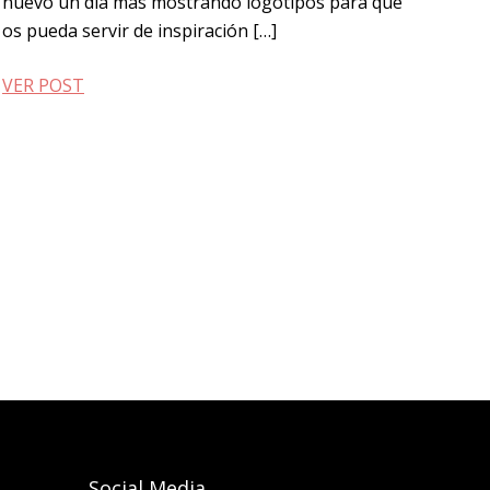
nuevo un día más mostrando logotipos para que
os pueda servir de inspiración […]
VER POST
Social Media