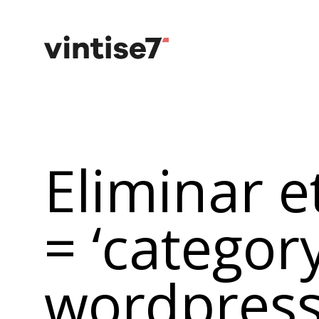
Eliminar e
= ‘category
wordpres