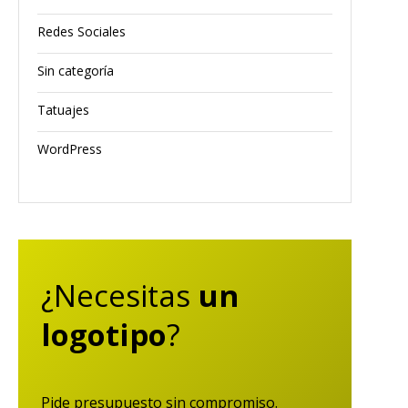
Redes Sociales
Sin categoría
Tatuajes
WordPress
¿Necesitas
un
logotipo
?
Pide presupuesto sin compromiso.