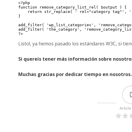
<?php

function remove_category_list_rel( $output ) {

    return str_replace( ' rel="category tag"', '', $output );

}

add_filter( 'wp_list_categories', 'remove_categor
add_filter( 'the_category', 'remove_category_list
?>
Listo!, ya hemos pasado los estándares W3C, si ti
Si quereis tener más información sobre nosotros
Muchas gracias por dedicar tiempo en nosotros.
Article