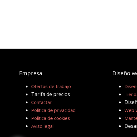
Empresa
Diseño w
Ofertas de trabajo
Diseñ
Tarifa de precios
Tiend
Dise
Contactar
Política de privacidad
Web 
Política de cookies
Mante
Desa
Aviso legal