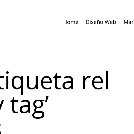
Home
Diseño Web
Mar
tiqueta rel
 tag’
s