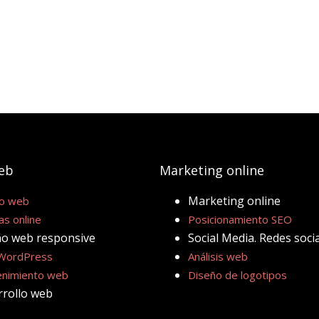
eb
Marketing online
Marketing online
o web
as online
Posicionamiento SEO
ño web responsive
Social Media. Redes soci
WordPress
Análisis web
nimiento web
Diseño de logotipos
rrollo web