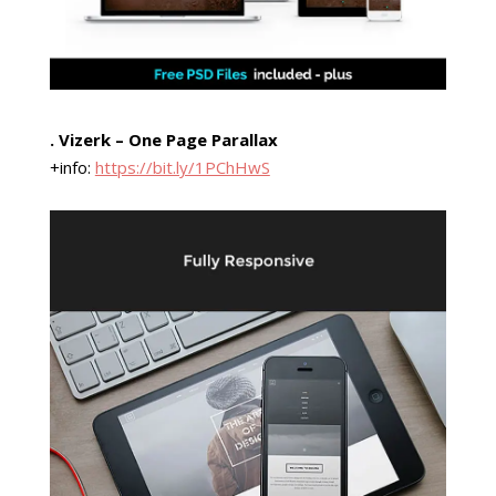
. Vizerk – One Page Parallax
+info:
https://bit.ly/1PChHwS