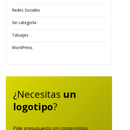
Redes Sociales
Sin categoría
Tatuajes
WordPress
¿Necesitas
un
logotipo
?
Pide presupuesto sin compromiso.