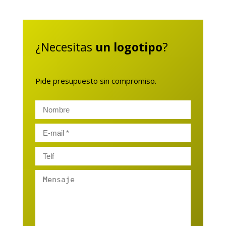
¿Necesitas
un logotipo
?
Pide presupuesto sin compromiso.