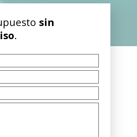
supuesto
sin
iso
.