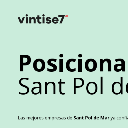
Posicion
Sant Pol 
Las mejores empresas de
Sant Pol de Mar
ya conf