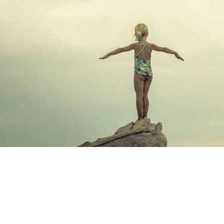
C2 Deustch
Posicionamiento SEO