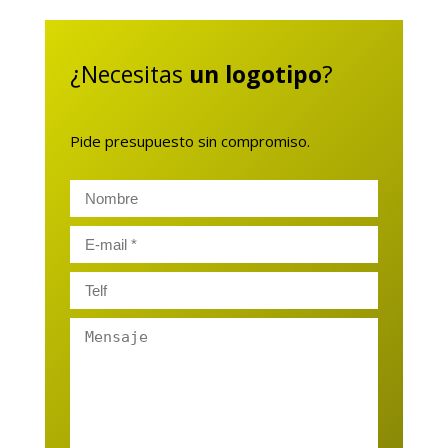
¿Necesitas
un logotipo
?
Pide presupuesto sin compromiso.